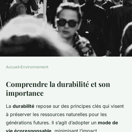
Accueil
›
Environnement
ENVIRONNEMENT
Comprendre la durabilité et son
Comment Intégrer la
importance
Durabilité dans Votre
Quotidien : Conseils Pratiques
La
durabilité
repose sur des principes clés qui visent
pour un Mode de Vie
à préserver les ressources naturelles pour les
Écoresponsable
générations futures. Il s’agit d’adopter un
mode de
vie écoresponsable
, minimisant l’impact