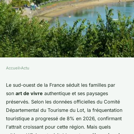
Accueil
›
Actu
ACTU
Découvrez le village vacances
Le sud-ouest de la France séduit les familles par
son
art de vivre
authentique et ses paysages
calme du sud-ouest : les
préservés. Selon les données officielles du Comité
hirondelles
Départemental du Tourisme du Lot, la fréquentation
touristique a progressé de 8% en 2026, confirmant
Axel
•
16 janvier 2026
•
7 min de lecture
l'attrait croissant pour cette région. Mais quels