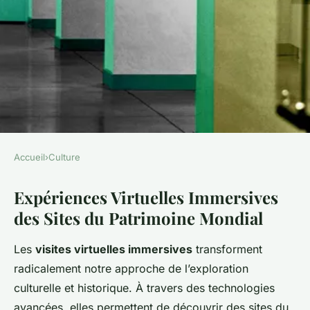
Accueil
›
Culture
CULTURE
Expériences Virtuelles Immersives
Découvrez les Trésors du
des Sites du Patrimoine Mondial
Patrimoine Mondial en Visites
Virtuelles Immersives
Les
visites virtuelles immersives
transforment
radicalement notre approche de l’exploration
Axel
•
3 mars 2025
•
5 min de lecture
culturelle et historique. À travers des technologies
avancées, elles permettent de découvrir des sites du