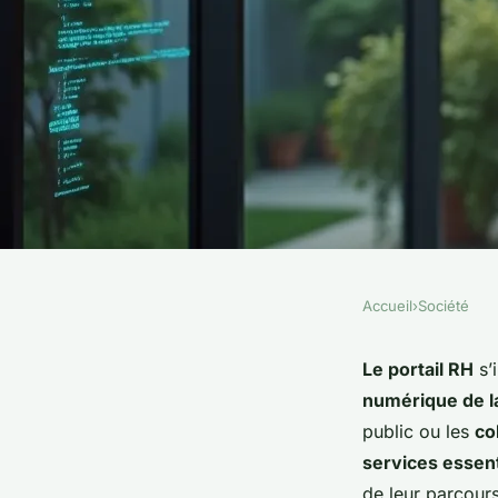
Accueil
›
Société
SOCIÉTÉ
Portail rh : une révo
Le portail RH
s’
numérique de la
gestion des ressour
public ou les
co
services essent
de leur parcours