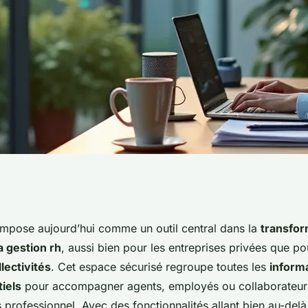
lution dans la
impose aujourd’hui comme un outil central dans la
transfor
 gestion rh
, aussi bien pour les entreprises privées que po
ces humaines au
llectivités
. Cet espace sécurisé regroupe toutes les
informa
iels
pour accompagner agents, employés ou collaborateurs
 professionnel. Avec des fonctionnalités allant bien au-delà