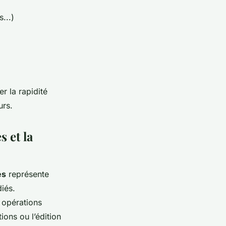
...)
er la rapidité
urs.
s et la
es
représente
iés.
 opérations
ions ou l’édition