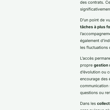
des contrats. C
significativemen
D’un point de vu
tâches à plus f
l’accompagnemen
également d’indi
les fluctuations d
L’accès perman
propre
gestion 
d’évolution ou c
encourage des é
communication s
questions ou rem
Dans les
collect