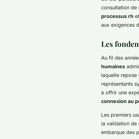
quotidien
consultation de b
processus rh
et
Axel
•
24 janvier 2026
•
6 min de lecture
aux exigences d’
Les fondem
Au fil des année
humaines
admin
laquelle repose 
représentants s
à offrir une ex
connexion au po
Les premiers usa
la validation d
embarque des po