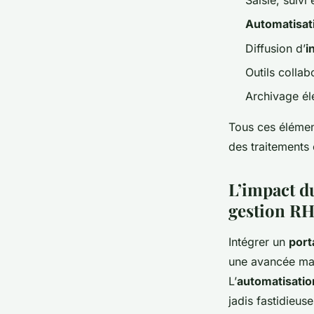
Automatisat
Diffusion d’
i
Outils collab
Archivage él
Tous ces élémen
des traitements 
L’impact du
gestion R
Intégrer un
port
une avancée maj
L’
automatisatio
jadis fastidieus