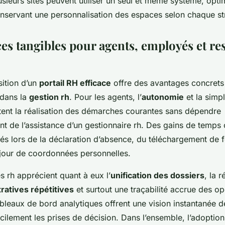
sieurs sites peuvent utiliser un seul et même système, optim
onservant une personnalisation des espaces selon chaque st
ces tangibles pour agents, employés et r
sition d’un
portail RH efficace
offre des avantages concret
 dans la
gestion rh
. Pour les agents, l’
autonomie
et la simpl
itent la réalisation des démarches courantes sans dépendre
t de l’assistance d’un gestionnaire rh. Des gains de temps
és lors de la déclaration d’absence, du téléchargement de f
 jour de coordonnées personnelles.
 rh apprécient quant à eux l’
unification des dossiers
, la 
ratives répétitives
et surtout une traçabilité accrue des op
ableaux de bord analytiques offrent une vision instantanée de 
acilement les prises de décision. Dans l’ensemble, l’adoption