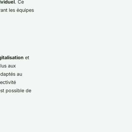
ividuel
. Ce
ant les équipes
gitalisation
et
plus aux
adaptés au
ectivité
est possible de