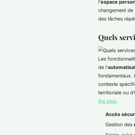
l’
espace perso
changement de p
des tâches répé
Quels serv
Les fonctionnali
de l’
automatisat
fondamentaux. I
contexte spécifi
territoriale ou 
lire plus
.
Accès sécur
Gestion des
Saisie, suivi