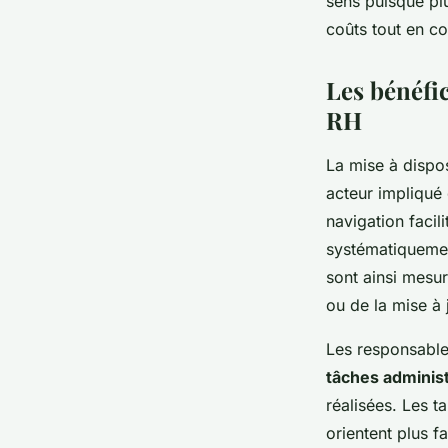
sens puisque plu
coûts tout en c
Les bénéfi
RH
La mise à dispo
acteur impliqué
navigation facil
systématiquemen
sont ainsi mesur
ou de la mise à
Les responsables
tâches administ
réalisées. Les t
orientent plus f