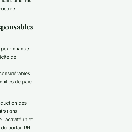
isant ainsi les
ructure.
esponsables
s pour chaque
icité de
 considérables
euilles de paie
réduction des
érations
l’activité rh et
 du portail RH