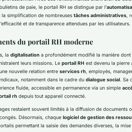
ulletins de paie, le portail RH se distingue par l’
automatisa
 la simplification de nombreuses
tâches administratives
, 
efficacité et de transparence attendues par les utilisateurs.
ents du portail RH moderne
s, la
digitalisation
a profondément modifié la manière dont
istraient leurs missions. Le
portail RH
est devenu la pierre 
une nouvelle relation entre
services rh
, employés, manager
yndicaux, notamment dans le cadre du
dialogue social
. Sa 
périence fluide, accessible en permanence via un simple
acc
rtail rh
depuis tout appareil connecté.
ges restaient souvent limités à la diffusion de documents o
e congés. Désormais, chaque
logiciel de gestion des ress
rtails permettant la saisie des demandes diverses, la mise 