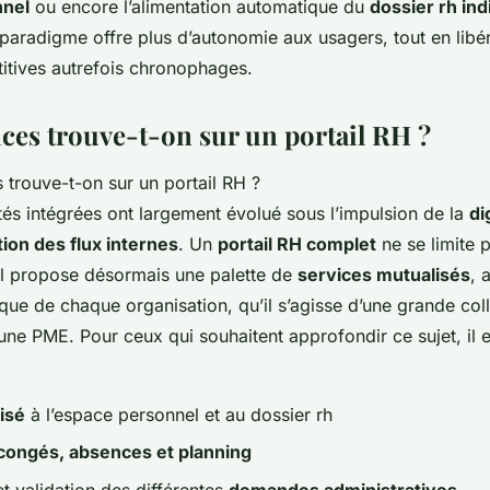
nnel
ou encore l’alimentation automatique du
dossier rh ind
aradigme offre plus d’autonomie aux usagers, tout en libér
titives autrefois chronophages.
ices trouve-t-on sur un portail RH ?
tés intégrées ont largement évolué sous l’impulsion de la
di
ion des flux internes
. Un
portail RH complet
ne se limite 
l propose désormais une palette de
services mutualisés
, 
que de chaque organisation, qu’il s’agisse d’une grande coll
d’une PME. Pour ceux qui souhaitent approfondir ce sujet, il 
isé
à l’espace personnel et au dossier rh
congés, absences et planning
 et validation des différentes
demandes administratives