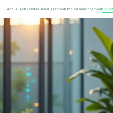
Accueil
Actu
Culture
Divertissement
Emploi
Environnement
Socié