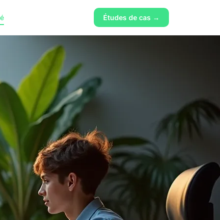
té
Études de cas →