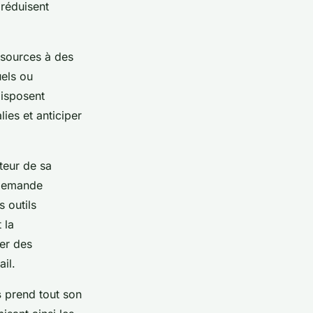
réduisent
essources à des
uels ou
isposent
lies et anticiper
teur de sa
e demande
s outils
 la
er des
il.
s
prend tout son