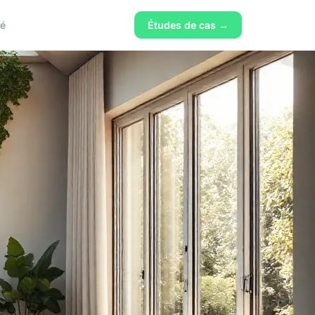
té
Études de cas →