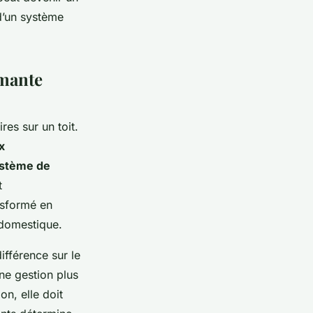
d’un système
rmante
res sur un toit.
x
stème de
t
nsformé en
n domestique.
ifférence sur le
ne gestion plus
on, elle doit