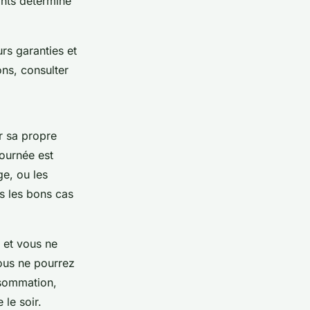
ants détermine
urs garanties et
ons, consulter
r sa propre
journée est
ge, ou les
s les bons cas
, et vous ne
ous ne pourrez
nsommation,
 le soir.