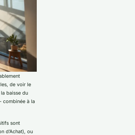
rablement
es, de voir le
 la baisse du
 - combinée à la
tifs sont
on d’Achat), ou