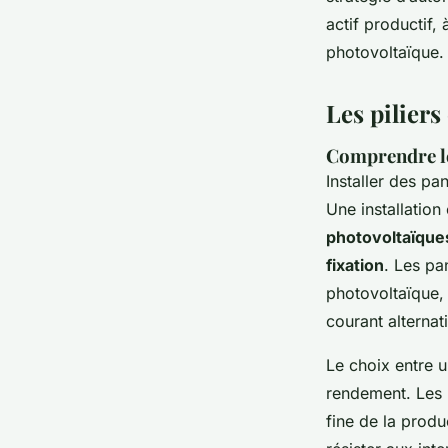
énergétique
actif productif,
photovoltaïque.
Joséphine
•
19/03/2026 09:15
•
8 min de lecture
Les piliers
Comprendre le
Installer des pa
Une installation
photovoltaïque
fixation
. Les pa
photovoltaïque, 
courant alternati
Le choix entre u
rendement. Les 
fine de la produ