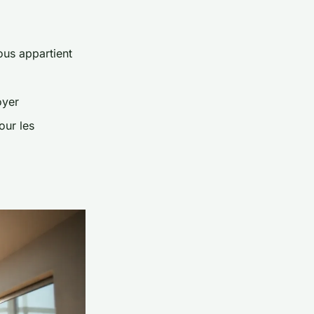
vous appartient
oyer
our les