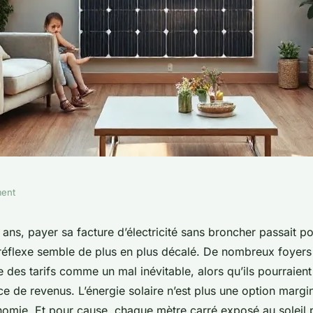
ment
es panneaux
x ans, payer sa facture d’électricité sans broncher passait 
 réflexe semble de plus en plus décalé. De nombreux foyers
confort
 des tarifs comme un mal inévitable, alors qu’ils pourraien
rce de revenus. L’énergie solaire n’est plus une option margin
onomie. Et pour cause, chaque mètre carré exposé au soleil 