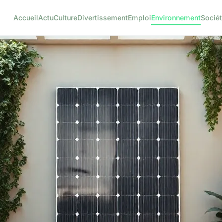
Accueil
Actu
Culture
Divertissement
Emploi
Environnement
Socié