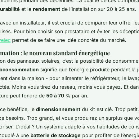
tempéries pendant des décennies. La qualité de ces compos
urabilité
et le
rendement
de l’installation sur 20 à 25 ans.
vec un installateur, il est crucial de comparer leur offre, le
ilisés. Pour bien choisir son prestataire et éviter les décepti
velec
permet de se faire une idée concrète du marché.
ation : le nouveau standard énergétique
ion des panneaux solaires, c’est la possibilité de consomme
toconsommation
signifie que l’énergie produite pendant la 
ment dans la maison - pour alimenter le réfrigérateur, le lava
ctés. Moins vous tirez du réseau, moins vous payez. Et dan
cture peut fondre de
50 à 70 %
par an.
ce bénéfice, le
dimensionnement
du kit est clé. Trop petit
os besoins. Trop grand, et vous produirez un surplus que v
loriser. L’idéal ? Un système adapté à vos habitudes de co
 couplé à une
batterie de stockage
pour profiter de l’énergie