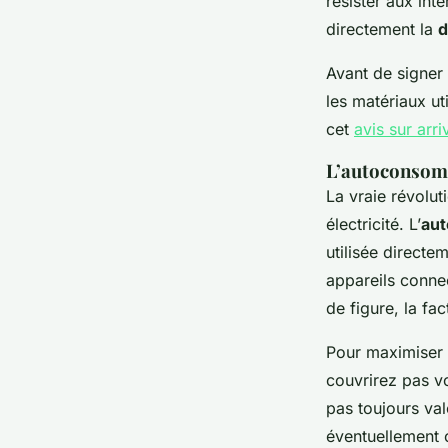
résister aux in
directement la
d
Avant de signer a
les matériaux ut
cet
avis sur arri
L’autoconsomm
La vraie révolut
électricité. L’
au
utilisée directe
appareils conne
de figure, la fa
Pour maximiser 
couvrirez pas v
pas toujours va
éventuellement