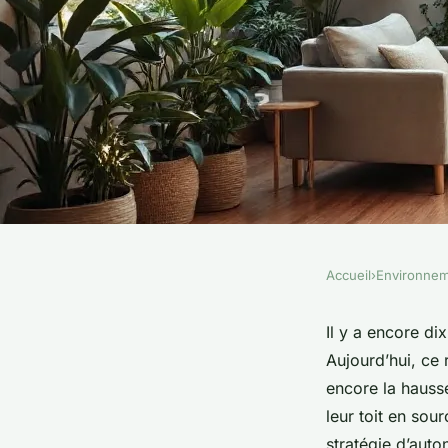
Accueil
›
Environne
ENVIRONNEMENT
Pourquoi choisir d
Il y a encore di
Aujourd’hui, ce
solaires pour votre 
encore la hausse
leur toit en sou
stratégie d’aut